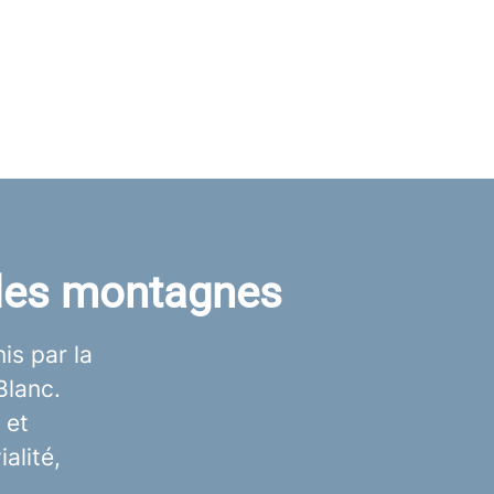
r des montagnes
is par la
Blanc.
 et
alité,