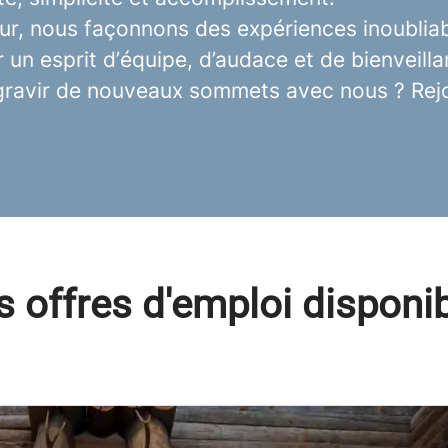
ur, nous façonnons des expériences inoubliab
 un esprit d’équipe, d’audace et de bienveilla
 gravir de nouveaux sommets avec nous ? Rejo
 offres d'emploi disponi