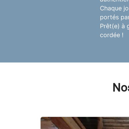
Chaque jo
portés par
Prêt(e) à
cordée !
Nos