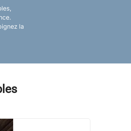
les,
nce.
ignez la
bles